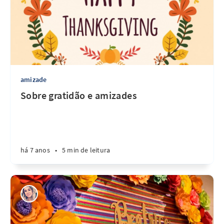
amizade
Sobre gratidão e amizades
há 7 anos
•
5 min de leitura