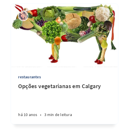
restaurantes
Opções vegetarianas em Calgary
há 10 anos
•
3 min de leitura