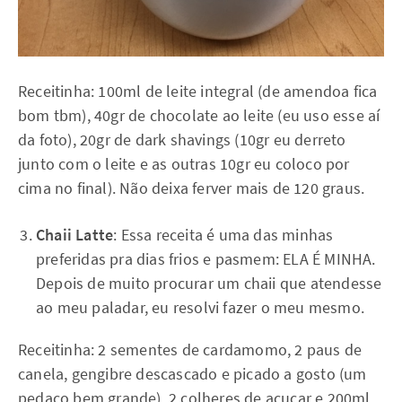
Receitinha: 100ml de leite integral (de amendoa fica
bom tbm), 40gr de chocolate ao leite (eu uso esse aí
da foto), 20gr de dark shavings (10gr eu derreto
junto com o leite e as outras 10gr eu coloco por
cima no final). Não deixa ferver mais de 120 graus.
Chaii Latte
: Essa receita é uma das minhas
preferidas pra dias frios e pasmem: ELA É MINHA.
Depois de muito procurar um chaii que atendesse
ao meu paladar, eu resolvi fazer o meu mesmo.
Receitinha: 2 sementes de cardamomo, 2 paus de
canela, gengibre descascado e picado a gosto (um
pedaço bem grande), 2 colheres de açucar e 200ml