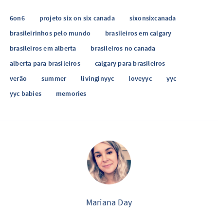
6on6
projeto six on six canada
sixonsixcanada
brasileirinhos pelo mundo
brasileiros em calgary
brasileiros em alberta
brasileiros no canada
alberta para brasileiros
calgary para brasileiros
verão
summer
livinginyyc
loveyyc
yyc
yyc babies
memories
Mariana Day