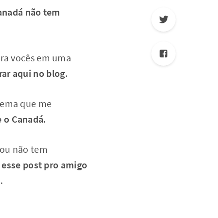
anadá não tem
 pra vocês em uma
ar aqui no blog
.
 tema que me
e o Canadá
.
 ou não tem
esse post pro amigo
o
.