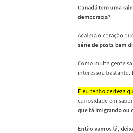
Canadá tem uma rai
democracia
?
Acalma o coração que
série de posts bem d
Como muita gente sab
interessou bastante.
E eu tenho certeza qu
curiosidade em sabe
que tá imigrando ou q
Então vamos lá, deix