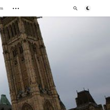
Toggle dark m
am