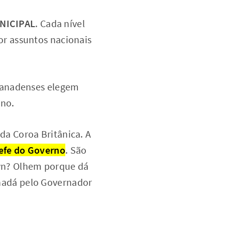
NICIPAL
. Cada nível
or assuntos nacionais
s canadenses elegem
rno.
 da Coroa Britânica. A
efe do Governo
. São
own? Olhem porque dá
anadá pelo Governador