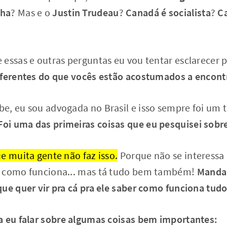
nha
? Mas e o
Justin Trudeau
?
Canadá é socialista
?
C
 essas e outras perguntas eu vou tentar esclarecer
iferentes do que vocês estão acostumados a encontr
e, eu sou advogada no Brasil e isso sempre foi um
Foi uma das primeiras coisas que eu pesquisei sobr
e muita gente não faz isso.
Porque não se interessa
r como funciona... mas tá tudo bem também!
Manda 
ue quer vir pra cá pra ele saber como funciona tud
a eu falar sobre algumas coisas bem importantes: