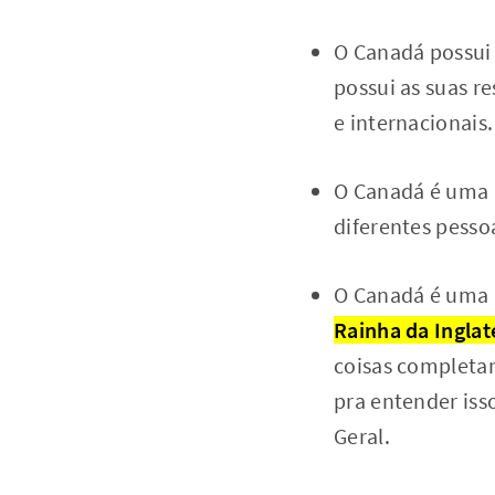
O Canadá possui 
possui as suas r
e internacionais.
O Canadá é uma
diferentes pesso
O Canadá é uma
Rainha da Inglat
coisas completam
pra entender is
Geral.