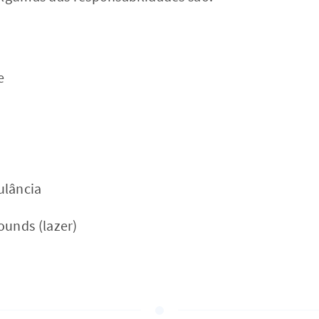
e
ulância
ounds (lazer)