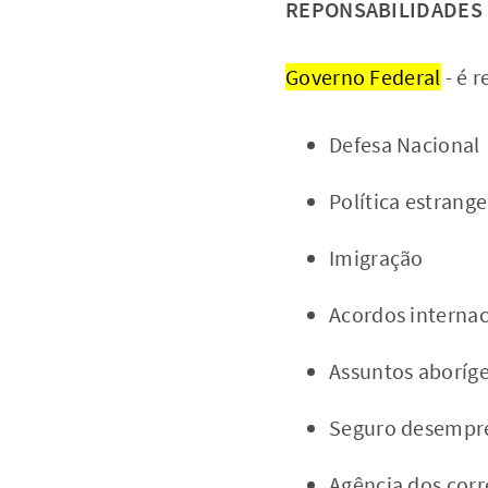
REPONSABILIDADES 
Governo Federal
- é r
Defesa Nacional
Política estrange
Imigração
Acordos internac
Assuntos aboríg
Seguro desempr
Agência dos corr