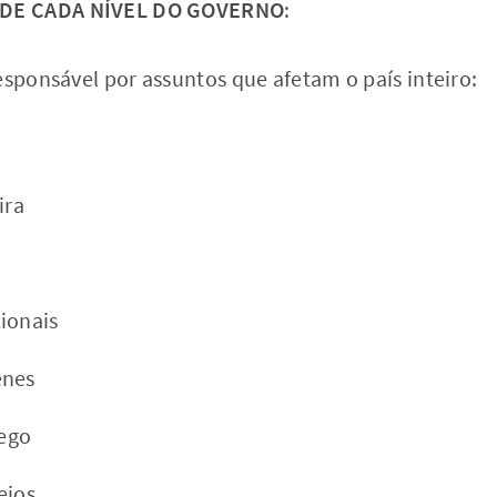
DE CADA NÍVEL DO GOVERNO
:
esponsável por assuntos que afetam o país inteiro:
ira
ionais
enes
ego
eios