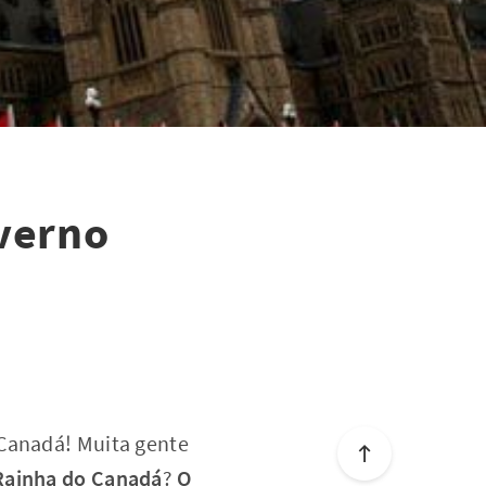
verno
 Canadá! Muita gente
 Rainha do Canadá
?
O