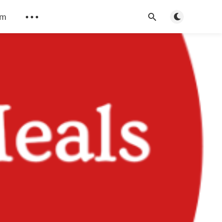
Toggle dark m
am