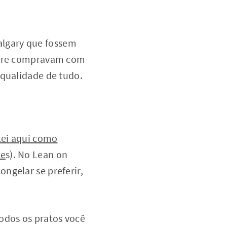
algary que fossem
empre compravam com
 qualidade de tudo.
tei aqui como
õe
s). No Lean on
ngelar se preferir,
odos os pratos você