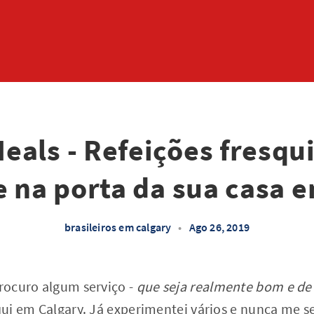
eals - Refeições fresqu
 na porta da sua casa 
brasileiros em calgary
•
Ago 26, 2019
ocuro algum serviço -
que seja realmente bom e de
ui em Calgary. Já experimentei vários e nunca me se