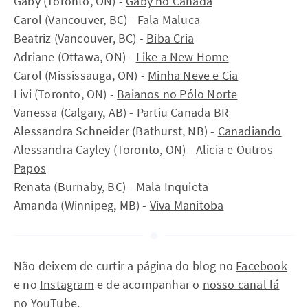
Gaby (Toronto, ON) -
Gaby no Canadá
Carol (Vancouver, BC) -
Fala Maluca
Beatriz (Vancouver, BC) -
Biba Cria
Adriane (Ottawa, ON) -
Like a New Home
Carol (Mississauga, ON) -
Minha Neve e Cia
Livi (Toronto, ON) -
Baianos no Pólo Norte
Vanessa (Calgary, AB) -
Partiu Canada BR
Alessandra Schneider (Bathurst, NB) -
Canadiando
Alessandra Cayley (Toronto, ON) -
Alicia e Outros
Papos
Renata (Burnaby, BC) -
Mala Inquieta
Amanda (Winnipeg, MB) -
Viva Manitoba
Não deixem de curtir a página do blog no
Facebook
e no
Instagram
e de acompanhar o
nosso canal lá
no YouTube
.