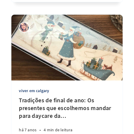
viver em calgary
Tradições de final de ano: Os
presentes que escolhemos mandar
para daycare da
…
há 7 anos
•
4 min de leitura