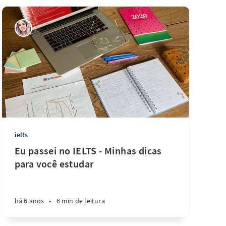
ielts
Eu passei no IELTS - Minhas dicas
para você estudar
há 6 anos
•
6 min de leitura