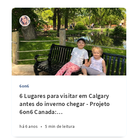
6on6
6 Lugares para visitar em Calgary
antes do inverno chegar - Projeto
6on6 Canada:
…
há 6 anos
•
5 min de leitura