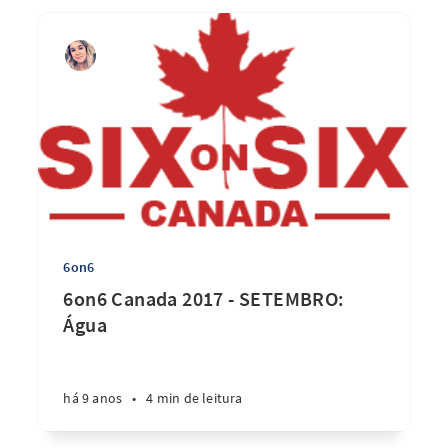
6on6
6on6 Canada 2017 - SETEMBRO:
Água
há 9 anos
•
4 min de leitura