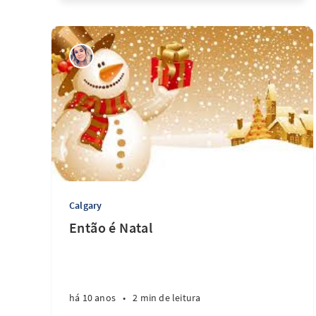
Calgary
Então é Natal
há 10 anos
•
2 min de leitura