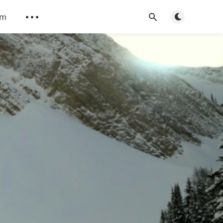
Toggle dark m
am