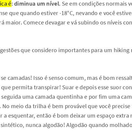
ica é
:
diminua um nível
. Se em condições normais v
se que quando estiver -18°C, nevando e você estiv
erá maior. Comece devagar e vá subindo os níveis co
gestões que considero importantes para um hiking n
Use camadas! Isso é senso comum, mas é bom ressal
que permita transpirar! Suar e depois esse suor con
 seguida uma camada quentinha e por fim uma cama
 No meio da trilha é bem provável que você precise
a esquentar, então é bom deixar um espaço extra n
o sintético, nunca algodão! Algodão quando molhad