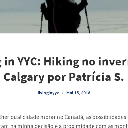
g in YYC: Hiking no inve
Calgary por Patrícia S.
livinginyyc
•
Mai 15, 2018
er qual cidade morar no Canadá, as possiblidades d
aram na minha decisão e a proximidade com as mont