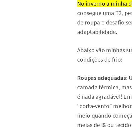
No inverno a minha d
consegue uma T3, pen
de roupa o desafio s
adaptabilidade.
Abaixo vão minhas su
condições de frio:
Roupas adequadas
: 
camada térmica, mas 
é nada agradável! Em
“corta-vento” melhor.
meio quando começar 
meias de lã ou tecid