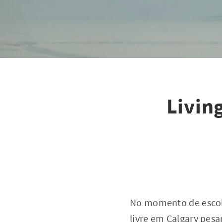
Livin
No momento de escolh
livre em Calgary pes