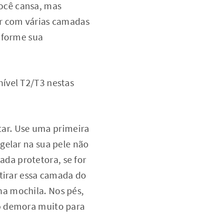
ocê cansa, mas
er com várias camadas
nforme sua
ível T2/T3 nestas
tar. Use uma primeira
gelar na sua pele não
da protetora, se for
 tirar essa camada do
a mochila. Nos pés,
o demora muito para