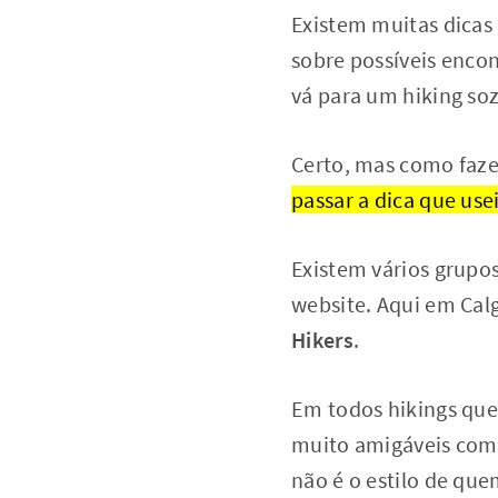
Existem muitas dicas 
sobre possíveis enco
vá para um hiking soz
Certo, mas como faz
passar a dica que use
Existem vários grupo
website. Aqui em Cal
Hikers
.
Em todos hikings que
muito amigáveis comi
não é o estilo de que