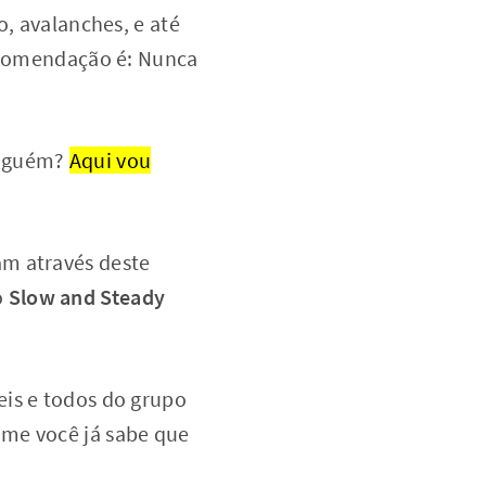
o, avalanches, e até
recomendação é: Nunca
inguém?
Aqui vou
am através deste
o
Slow and Steady
eis e todos do grupo
ome você já sabe que