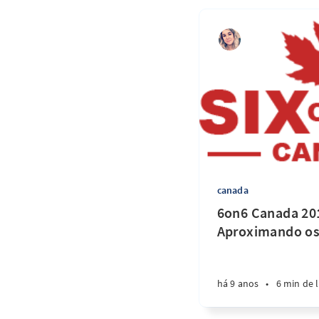
canada
6on6 Canada 20
Aproximando os
há 9 anos
•
6 min de l