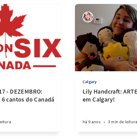
Calgary
17 - DEZEMBRO:
Lily Handcraft: AR
 6 cantos do Canadá
em Calgary!
eitura
há 9 anos
•
3 min de leitur