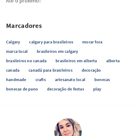
Até o próximo!
Marcadores
Calgary
calgary para brasileiros
morar fora
marca local
brasileiros em calgary
brasileiros no canada
brasileiros em alberta
alberta
canada
canadá para brasileiros
decoração
handmade
crafts
artesanato local
bonecas
bonecas de pano
decoração de festas
play